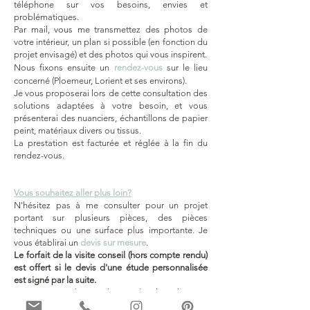
téléphone sur vos besoins, envies et
problématiques.
Par mail, vous me transmettez des photos de
votre intérieur, un plan si possible (en fonction du
projet envisagé) et des photos qui vous inspirent.
Nous fixons
ensuite un
rendez-vous
sur le lieu
concerné
(Ploemeur, Lorient et ses environs)
.
Je vous proposerai lors de cette consultation des
solutions adaptées à votre besoin, et vous
présenterai des nuanciers, échantillons de papier
peint, matériaux divers ou tissus.
La prestation est facturée et réglée à la fin du
rendez-vous.
Vous souhaitez aller plus loin?
N'hésitez pas à me consulter pour un projet
portant sur plusieurs pièces, des pièces
techniques ou une surface plus importante. Je
vous établirai un
devis sur mesure
.
Le forfait de la visite conseil
(hors compte rendu)
est offert si le devis d'une étude personnalisée
est signé
par la suite.
Et si vous avez besoin d'une aide à la réalisation,
je peux également vous accompagner pour la