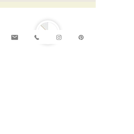
contact
Particuliers
PLOEMEUR - LORIENT
Professionnels
VANNES - QUIMPER
Locations saisonnières
Bretagne Sud & à distance